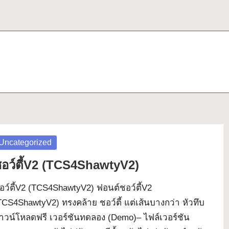
osted
Uncategorized
อว์ตี้V2 (TCS4ShawtyV2)
อว์ตี้V2 (TCS4ShawtyV2) ฟอนต์ชอว์ตี้V2
TCS4ShawtyV2) ทรงคล้าย ชอว์ตี้ แต่เส้นบางกว่า หัวทึบ
าวน์โหลดฟรี เวอร์ชันทดลอง (Demo)– ไฟล์เวอร์ชัน