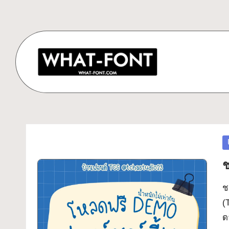
Skip
to
content
ด
ดาวน์โหลด
ฟอนต์
า
ฟรี!
ว
P
รวม
in
ฟอนต์
ช
น์
สวยๆ
โ
ช
ใช้ได้
(
ทุก
ห
ด
โปร