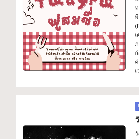
ท
W
ม
h
(
เ
at
ภ
-
ก
ต
F
เ
o
nt
P
in
ว
ว