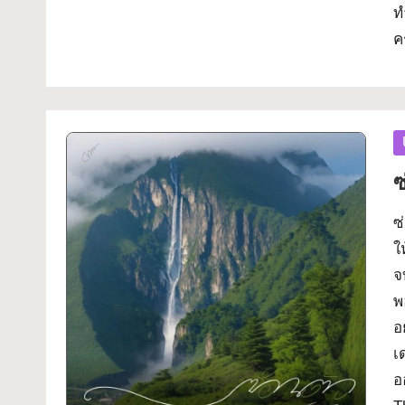
ท
ค
P
in
ซ
ซ
ใ
จ
พ
อ
เ
อ