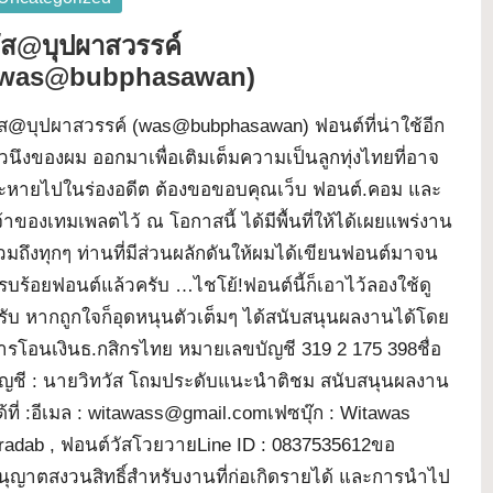
ัส@บุปผาสวรรค์
(was@bubphasawan)
ัส@บุปผาสวรรค์ (was@bubphasawan) ฟอนต์ที่น่าใช้อีก
ัวนึงของผม ออกมาเพื่อเติมเต็มความเป็นลูกทุ่งไทยที่อาจ
ะหายไปในร่องอดีต ต้องขอขอบคุณเว็บ ฟอนต์.คอม และ
จ้าของเทมเพลตไว้ ณ โอกาสนี้ ได้มีพื้นที่ให้ได้เผยแพร่งาน
วมถึงทุกๆ ท่านที่มีส่วนผลักดันให้ผมได้เขียนฟอนต์มาจน
รบร้อยฟอนต์แล้วครับ …ไชโย้!ฟอนต์นี้ก็เอาไว้ลองใช้ดู
รับ หากถูกใจก็อุดหนุนตัวเต็มๆ ได้สนับสนุนผลงานได้โดย
ารโอนเงินธ.กสิกรไทย หมายเลขบัญชี 319 2 175 398ชื่อ
ัญชี : นายวิทวัส โถมประดับแนะนำติชม สนับสนุนผลงาน
ด้ที่ :อีเมล : witawass@gmail.comเฟซบุ๊ก : Witawas
radab , ฟอนต์วัสโวยวายLine ID : 0837535612ขอ
นุญาตสงวนสิทธิ์สำหรับงานที่ก่อเกิดรายได้ และการนำไป