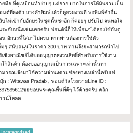
ายมือ ที่ดูเหมือนทำง่ายๆ แต่ยาก ยากในการให้มันรวมเป็น
อนต์ที่ลงตัว บางคำพิมพ์แล้วก็ดูสวยงามดี พอพิมพ์คำอื่น
ลับไม่เข้ากับอักษรในชุดนั้นซะอีก ก็ค่อยๆ ปรับไป จนพอใจ
นระดับหนึ่งเช่นเคยครับ ฟอนต์นี้ก็ให้เพื่อนๆได้ลองใช้กันดู
่อน อักษรที่ใส่มาไม่ครบ หากท่านต้องการใช้ตัว
ต็มๆ สนับสนุนในราคา 300 บาท ท่านจึงจะสามารถนำไป
ช้เชิงพาณิชย์ได้ขออนุญาตสงวนสิทธิ์สำหรับการใช้งาน
ลโก้สินค้า ต้องขออนุญาตเป็นการเฉพาะเท่านั้นท่า
ามารถแจ้งมาได้ความจำนงตามช่องทางเหล่านี้ครับเฟ
บุ๊ก : Witawas Pradab , ฟอนต์วัสโวยวายLine ID :
837535612ขอขอบพระคุณพื้นที่ดีๆ ไว้ด้วยครับ คลิก
าวน์โหลด
osted
Uncategorized