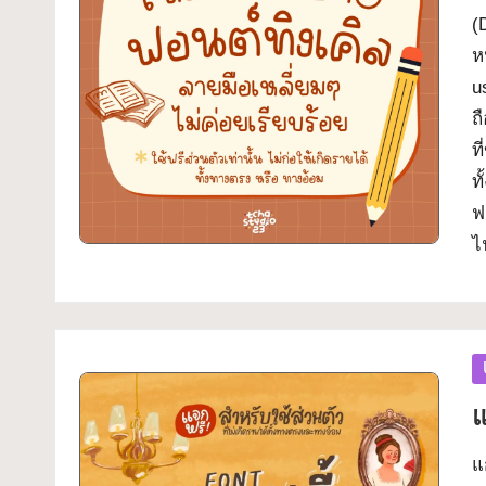
ม
(
ฟ
ห
u
อ
ถ
น
ท
ท
ต์
ฟ
ส
ไ
ว
ย
P
ๆ
in
แ
ใ
แ