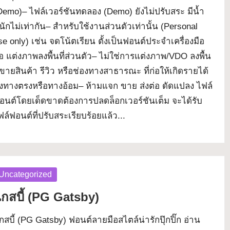
Demo)– ไฟล์เวอร์ชันทดลอง (Demo) ยังไม่ปรับสระ มีน้ำ
นักไม่เท่ากัน– สำหรับใช้งานส่วนตัวเท่านั้น (Personal
se only) เช่น จดโน้ตเรียน ตั้งเป็นฟอนต์ประจำเครื่องมือ
ือ แต่งภาพลงพื้นที่ส่วนตัว– ไม่ใช่การแต่งภาพ/VDO ลงพื้น
ี่ขายสินค้า รีวิว หรือช่องทางสาธารณะ ที่ก่อให้เกิดรายได้
ั้งทางตรงหรือทางอ้อม– ห้ามแจก ขาย ส่งต่อ ดัดแปลง ไฟล์
อนต์โดยเด็ดขาดต้องการปลดล็อกเวอร์ชันเต็ม จะได้รับ
ฟล์ฟอนต์ที่ปรับสระเรียบร้อยแล้ว...
osted
Uncategorized
กสบี้ (PG Gatsby)
กสบี้ (PG Gatsby) ฟอนต์ลายมือสไตล์น่ารักปุ๊กปิ๊ก อ่าน