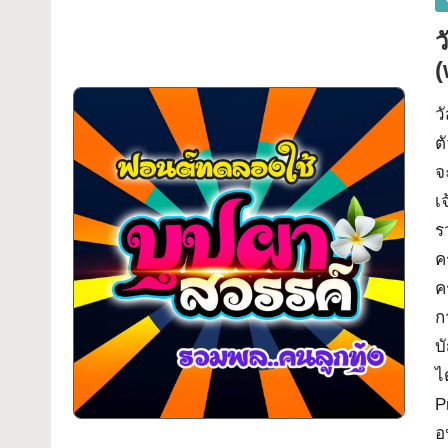
in
ว
ว
ต
จ
เ
ร
ค
ค
ก
บ
ไ
P
อ