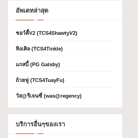
อัพเดทล่าสุด
ชอว์ตี้V2 (TCS4ShawtyV2)
ทิงเคิล (TCS4Tinkle)
แกสบี้ (PG Gatsby)
ถ้วยฟู (TCS4TuayFu)
วัส@รีเจนซี่ (was@regency)
บริการอื่นๆของเรา