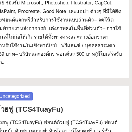
่าย รองรับ Microsoft, Photoshop, Illustrator, CapCut,
bisPaint, Procreate, Good Note และแอปฯ ต่างๆ ที่มีให้ติด
ั้งฟอนต์แจกฟรีสำหรับการใช้งานแบบส่วนตัว– จดโน้ต
ิมพ์รายงานส่งอาจารย์ แต่งภาพลงในพื้นที่ส่วนตัว– การใช้
านที่ไม่ก่อให้เกิดรายได้ทั้งทางตรงและทางอ้อมราคา
ำหรับใช้งานในเชิงพาณิชย์– ฟรีแลนซ์ / บุคคลธรรมดา
39 บาท– บริษัทและองค์กร ฟอนต์ละ 500 บาท(มีใบเสร็จรับ
ิน...
osted
Uncategorized
้วยฟู (TCS4TuayFu)
้วยฟู (TCS4TuayFu) ฟอนต์ถ้วยฟู (TCS4TuayFu) ฟอนต์
ส้นหยัก ตัวฟูๆ เหมาะทำหัวข้อดาวน์โหลดฟรี เวอร์ชัน