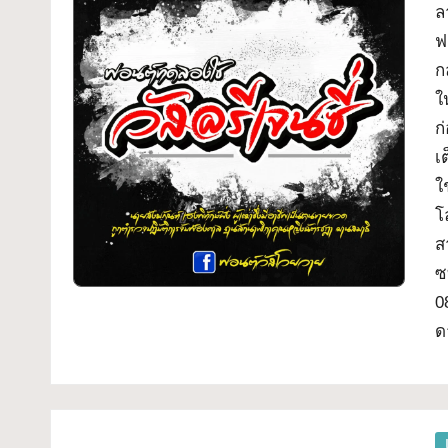
ล
ฟ
ก
ใ
ก
เ
ใ
โ
ส
ซ
0
ด
P