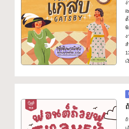
ช้
ง
ไ
i
ต
ด้
พ
ทุ
ง
ส
ก
1
โ
เง
ป
ร
P
เจ
in
ถ
ก
ถ
ต์
เ