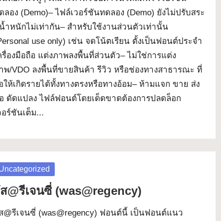
ดลอง (Demo)– ไฟล์เวอร์ชันทดลอง (Demo) ยังไม่ปรับสระ
ีน้ำหนักไม่เท่ากัน– สำหรับใช้งานส่วนตัวเท่านั้น
Personal use only) เช่น จดโน้ตเรียน ตั้งเป็นฟอนต์ประจำ
ครื่องมือถือ แต่งภาพลงพื้นที่ส่วนตัว– ไม่ใช่การแต่ง
าพ/VDO ลงพื้นที่ขายสินค้า รีวิว หรือช่องทางสาธารณะ ที่
่อให้เกิดรายได้ทั้งทางตรงหรือทางอ้อม– ห้ามแจก ขาย ส่ง
่อ ดัดแปลง ไฟล์ฟอนต์โดยเด็ดขาดต้องการปลดล็อก
วอร์ชันเต็ม...
osted
Uncategorized
ัส@รีเจนซี่ (was@regency)
ัส@รีเจนซี่ (was@regency) ฟอนต์นี้ เป็นฟอนต์แนว