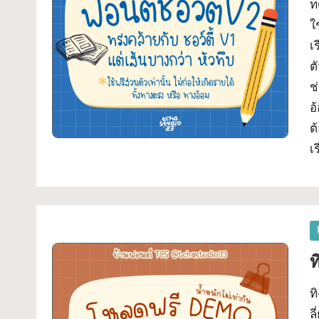
ล
ท
เจ
ใ
กต์
ด
เ
What-
ต
ฟ
Font
ช
อ
อ
ต
น
เ
ต์
ฟ
รี!
P
in
ร
ท
ว
ท
ล