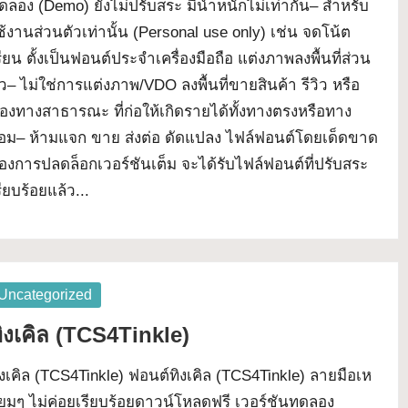
ดลอง (Demo) ยังไม่ปรับสระ มีน้ำหนักไม่เท่ากัน– สำหรับ
ช้งานส่วนตัวเท่านั้น (Personal use only) เช่น จดโน้ต
รียน ตั้งเป็นฟอนต์ประจำเครื่องมือถือ แต่งภาพลงพื้นที่ส่วน
ัว– ไม่ใช่การแต่งภาพ/VDO ลงพื้นที่ขายสินค้า รีวิว หรือ
่องทางสาธารณะ ที่ก่อให้เกิดรายได้ทั้งทางตรงหรือทาง
้อม– ห้ามแจก ขาย ส่งต่อ ดัดแปลง ไฟล์ฟอนต์โดยเด็ดขาด
้องการปลดล็อกเวอร์ชันเต็ม จะได้รับไฟล์ฟอนต์ที่ปรับสระ
รียบร้อยแล้ว...
osted
Uncategorized
ิงเคิล (TCS4Tinkle)
ิงเคิล (TCS4Tinkle) ฟอนต์ทิงเคิล (TCS4Tinkle) ลายมือเห
ี่ยมๆ ไม่ค่อยเรียบร้อยดาวน์โหลดฟรี เวอร์ชันทดลอง