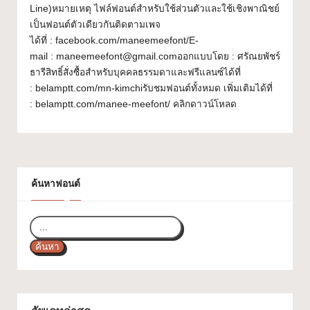
Line)หมายเหตุ ไฟล์ฟอนต์สำหรับใช้ส่วนตัวและใช้เชิงพาณิชย์
ส
เป็นฟอนต์ตัวเดียวกันติดตามเพจ
ว
ได้ที่ : facebook.com/maneemeefont/E-
mail : maneemeefont@gmail.comออกแบบโดย : ศรัณยพัชร์
ย
ธารีสิทธิ์สั่งซื้อสำหรับบุคคลธรรมดาและฟรีแลนซ์ได้ที่
ๆ
: belamptt.com/mn-kimchiรับชมฟอนต์ทั้งหมด เพิ่มเติมได้ที่
: belamptt.com/manee-meefont/ คลิกดาวน์โหลด
ใ
ช้
ไ
ด้
ค้นหาฟอนต์
ทุ
ก
ค้นหา
โ
ป
ร