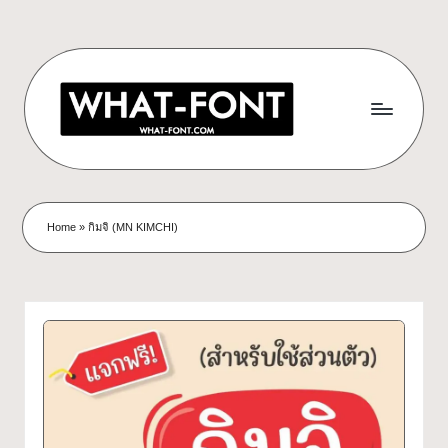
Skip
to
content
ด
ดาวน์โหลด
ฟอนต์
า
Home
»
กิมจิ (MN KIMCHI)
ฟรี!
ว
รวม
ฟอนต์
น์
สวยๆ
โ
ใช้ได้
ทุก
ห
โปร
ล
เจ
กต์
ด
What-