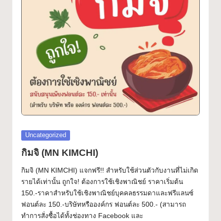
ฟ
Font
อ
น
ต์
ฟ
รี!
ร
ว
Posted
Uncategorized
ม
in
กิมจิ (MN KIMCHI)
ฟ
กิมจิ (MN KIMCHI) แจกฟรี!! สำหรับใช้ส่วนตัวกับงานที่ไม่เกิด
อ
รายได้เท่านั้น ถูกใจ! ต้องการใช้เชิงพาณิชย์ ราคาเริ่มต้น
150.-ราคาสำหรับใช้เชิงพาณิชย์บุคคลธรรมดาและฟรีแลนซ์
น
ฟอนต์ละ 150.-บริษัทหรือองค์กร ฟอนต์ละ 500.- (สามารถ
ต์
ทำการสั่งซื้อได้ทั้งช่องทาง Facebook และ