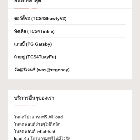
อัพเดทล่าสุด
เจ
ก
ชอว์ตี้V2 (TCS4ShawtyV2)
ต์
ทิงเคิล (TCS4Tinkle)
W
แกสบี้ (PG Gatsby)
h
ถ้วยฟู (TCS4TuayFu)
at
วัส@รีเจนซี่ (was@regency)
-
F
o
บริการอื่นๆของเรา
n
t
โหลดโปรแกรมฟรี All load
โหลดฟอนต์ง่ายๆไม่กี่คลิก
โหลดฟอนต์ what-font
load-4u โปรแกรมฟรีไม่มีไวรัส