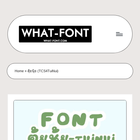
Skip
to
content
ด
ดาวน์โหลด
ฟอนต์
า
Home
»
ตุ้ยนุ้ย (TCS4TuiNui)
ฟรี!
ว
รวม
ฟอนต์
น์
สวยๆ
โ
ใช้ได้
ทุก
ห
โปร
ล
เจ
กต์
ด
What-