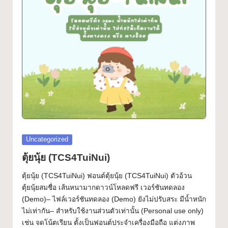
ฟ
Font
อ
น
ต์
ฟ
รี!
ร
ว
Posted
Uncategorized
ม
in
ตุ้ยนุ้ย (TCS4TuiNui)
ฟ
ตุ้ยนุ้ย (TCS4TuiNui) ฟอนต์ตุ้ยนุ้ย (TCS4TuiNui) ตัวอ้วน
อ
ตุ้ยนุ้ยสมชื่อ เส้นหนามากดาวน์โหลดฟรี เวอร์ชันทดลอง
(Demo)– ไฟล์เวอร์ชันทดลอง (Demo) ยังไม่ปรับสระ มีน้ำหนัก
น
ไม่เท่ากัน– สำหรับใช้งานส่วนตัวเท่านั้น (Personal use only)
ต์
เช่น จดโน้ตเรียน ตั้งเป็นฟอนต์ประจำเครื่องมือถือ แต่งภาพ