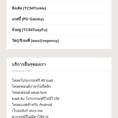
เจ
ทิงเคิล (TCS4Tinkle)
ก
แกสบี้ (PG Gatsby)
ต์
ถ้วยฟู (TCS4TuayFu)
W
วัส@รีเจนซี่ (was@regency)
h
at
-
บริการอื่นๆของเรา
F
o
โหลดโปรแกรมฟรี All load
โหลดฟอนต์ง่ายๆไม่กี่คลิก
n
โหลดฟอนต์ what-font
t
load-4u โปรแกรมฟรีไม่มีไวรัส
โหลดแอพสำหรับ Android
เว็บย่อลิงก์ shrn.me
ฝากรูปฟรีไม่มีค่าใช้จ่าย