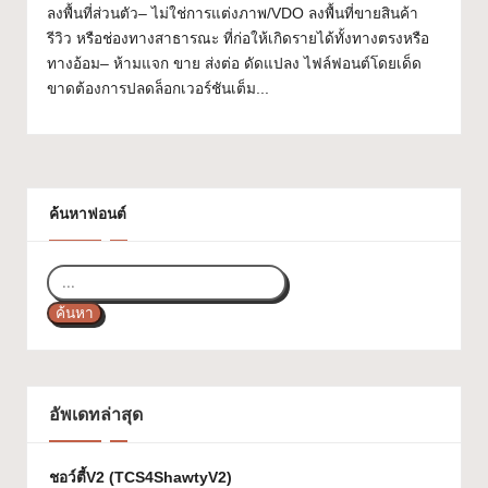
ลงพื้นที่ส่วนตัว– ไม่ใช่การแต่งภาพ/VDO ลงพื้นที่ขายสินค้า
ส
รีวิว หรือช่องทางสาธารณะ ที่ก่อให้เกิดรายได้ทั้งทางตรงหรือ
ว
ทางอ้อม– ห้ามแจก ขาย ส่งต่อ ดัดแปลง ไฟล์ฟอนต์โดยเด็ด
ขาดต้องการปลดล็อกเวอร์ชันเต็ม...
ย
ๆ
ใ
ช้
ค้นหาฟอนต์
ไ
ด้
ค้นหา
ทุ
ก
โ
อัพเดทล่าสุด
ป
ร
ชอว์ตี้V2 (TCS4ShawtyV2)