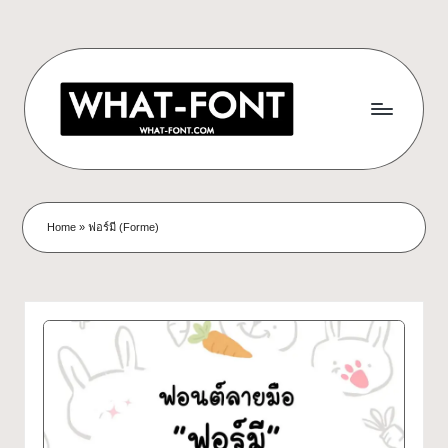
Skip
to
content
ด
ดาวน์โหลด
ฟอนต์
า
Home
»
ฟอร์มี (Forme)
ฟรี!
ว
รวม
ฟอนต์
น์
สวยๆ
โ
ใช้ได้
ทุก
ห
โปร
ล
เจ
กต์
ด
What-