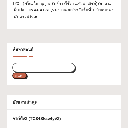
120.- (พร้อมใบอนุญาตสิทธิ์การใช้งานเชิงพาณิชย์)สอบถาม
ส
เพิ่มเติม : lin.ee/A1WuyZFขอบคุณสำหรับพื้นที่โปรโมตนะคะ
ว
คลิกดาวน์โหลด
ย
ๆ
ใ
ค้นหาฟอนต์
ช้
ไ
ด้
ค้นหา
ทุ
ก
อัพเดทล่าสุด
โ
ป
ชอว์ตี้V2 (TCS4ShawtyV2)
ร