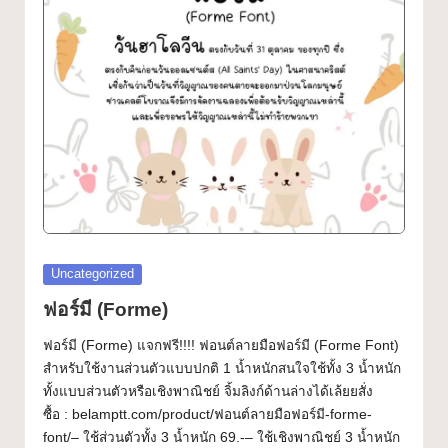
ฟ
Font
อ
น
ต์
ฟ
รี!
ร
ว
Posted
Uncategorized
ม
in
ฟอร์มี (Forme)
ฟ
ฟอร์มี (Forme) แจกฟรี!!!! ฟอนต์ลายมือฟอร์มี (Forme Font)
อ
สำหรับใช้งานส่วนตัวแบบปกติ 1 น้ำหนักสนใจใช้ทั้ง 3 น้ำหนัก
ทั้งแบบส่วนตัวหรือเชิงพาณิชย์ จิ้มลิงก์ด้านล่างได้เล้ยยสั่ง
น
ซื้อ : belamptt.com/product/ฟอนต์ลายมือฟอร์มี-forme-
ต์
font/– ใช้ส่วนตัวทั้ง 3 น้ำหนัก 69.-– ใช้เชิงพาณิชย์ 3 น้ำหนัก