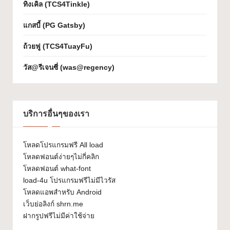
ทิงเคิล (TCS4Tinkle)
เจ
แกสบี้ (PG Gatsby)
ก
ถ้วยฟู (TCS4TuayFu)
ต์
W
วัส@รีเจนซี่ (was@regency)
h
at
บริการอื่นๆของเรา
-
F
โหลดโปรแกรมฟรี All load
o
โหลดฟอนต์ง่ายๆไม่กี่คลิก
โหลดฟอนต์ what-font
n
load-4u โปรแกรมฟรีไม่มีไวรัส
t
โหลดแอพสำหรับ Android
เว็บย่อลิงก์ shrn.me
ฝากรูปฟรีไม่มีค่าใช้จ่าย