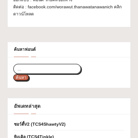
ฟ
Font
ติดต่อ : facebook.com/worawut.thanawatanawanich คลิก
อ
ดาวน์โหลด
น
ต์
ฟ
ค้นหาฟอนต์
รี!
ร
ค้นหา
ว
ม
ฟ
อัพเดทล่าสุด
อ
น
ชอว์ตี้V2 (TCS4ShawtyV2)
ต์
ทิงเคิล (TCS4Tinkle)