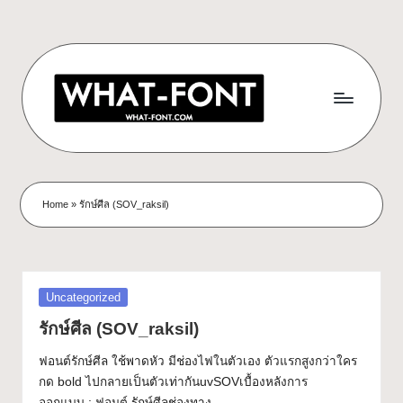
Skip
to
content
ด
ดาวน์โหลด
ฟอนต์
า
Home
»
รักษ์ศีล (SOV_raksil)
ฟรี!
ว
รวม
ฟอนต์
น์
สวยๆ
โ
ใช้ได้
Posted
Uncategorized
ทุก
ห
in
รักษ์ศีล (SOV_raksil)
โปร
ล
เจ
ฟอนต์รักษ์ศีล ใช้พาดหัว มีช่องไฟในตัวเอง ตัวแรกสูงกว่าใคร
กต์
ด
กด bold ไปกลายเป็นตัวเท่ากันuvSOVเบื้องหลังการ
What-
ออกแบบ : ฟอนต์ รักษ์ศีลช่องทาง