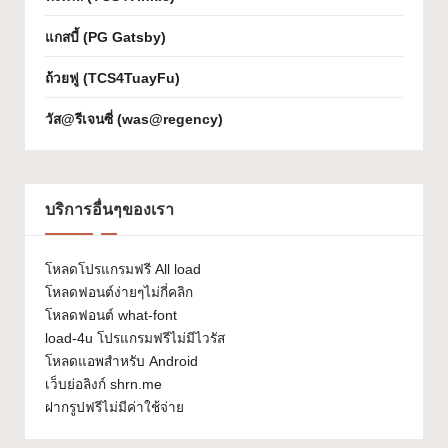
ส
แกสบี้ (PG Gatsby)
ว
ถ้วยฟู (TCS4TuayFu)
ย
วัส@รีเจนซี่ (was@regency)
ๆ
ใ
ช้
บริการอื่นๆของเรา
ไ
ด้
โหลดโปรแกรมฟรี All load
โหลดฟอนต์ง่ายๆไม่กี่คลิก
ทุ
โหลดฟอนต์ what-font
ก
load-4u โปรแกรมฟรีไม่มีไวรัส
โหลดแอพสำหรับ Android
โ
เว็บย่อลิงก์ shrn.me
ป
ฝากรูปฟรีไม่มีค่าใช้จ่าย
ร