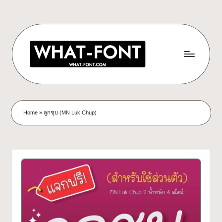
Skip
to
content
ด
ดาวน์โหลด
ฟอนต์
า
Home
»
ลูกชุบ (MN Luk Chup)
ฟรี!
ว
รวม
ฟอนต์
น์
สวยๆ
โ
ใช้ได้
ทุก
ห
โปร
ล
เจ
กต์
ด
What-