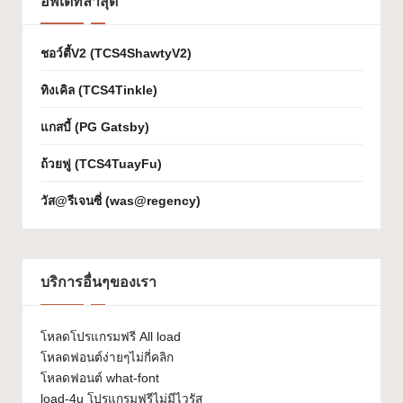
อัพเดทล่าสุด
เจ
ก
ชอว์ตี้V2 (TCS4ShawtyV2)
ต์
ทิงเคิล (TCS4Tinkle)
W
แกสบี้ (PG Gatsby)
h
ถ้วยฟู (TCS4TuayFu)
at
วัส@รีเจนซี่ (was@regency)
-
F
o
บริการอื่นๆของเรา
n
t
โหลดโปรแกรมฟรี All load
โหลดฟอนต์ง่ายๆไม่กี่คลิก
โหลดฟอนต์ what-font
load-4u โปรแกรมฟรีไม่มีไวรัส