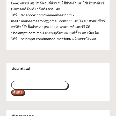
Line)หมายเหตุ ไฟล์ฟอนต์สำหรับใช้ส่วนตัวและใช้เชิงพาณิชย์
ส
เป็นฟอนต์ตัวเดียวกันติดตามเพจ
ว
ได้ที่ : facebook.com/maneemeefont/E-
mail : maneemeefont@gmail.comออกแบบโดย : ศรัณยพัชร์
ย
ธารีสิทธิ์สั่งซื้อสำหรับบุคคลธรรมดาและฟรีแลนซ์ได้ที่
ๆ
: belamptt.com/mn-luk-chupรับชมฟอนต์ทั้งหมด เพิ่มเติม
ได้ที่ : belamptt.com/manee-meefont/ คลิกดาวน์โหลด
ใ
ช้
ไ
ด้
ค้นหาฟอนต์
ทุ
ก
ค้นหา
โ
ป
ร