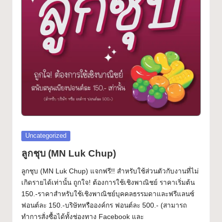
ฟ
Font
อ
น
ต์
ฟ
รี!
ร
ว
Posted
Uncategorized
ม
in
ลูกชุบ (MN Luk Chup)
ฟ
ลูกชุบ (MN Luk Chup) แจกฟรี!! สำหรับใช้ส่วนตัวกับงานที่ไม่
อ
เกิดรายได้เท่านั้น ถูกใจ! ต้องการใช้เชิงพาณิชย์ ราคาเริ่มต้น
150.-ราคาสำหรับใช้เชิงพาณิชย์บุคคลธรรมดาและฟรีแลนซ์
น
ฟอนต์ละ 150.-บริษัทหรือองค์กร ฟอนต์ละ 500.- (สามารถ
ต์
ทำการสั่งซื้อได้ทั้งช่องทาง Facebook และ