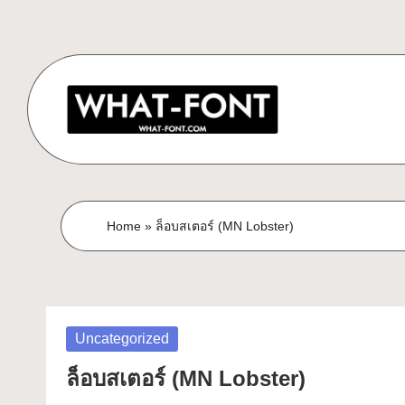
Skip
to
content
ด
ดาวน์โหลด
ฟอนต์
า
Home
»
ล็อบสเตอร์ (MN Lobster)
ฟรี!
ว
รวม
ฟอนต์
น์
สวยๆ
โ
ใช้ได้
Posted
Uncategorized
ทุก
in
ห
ล็อบสเตอร์ (MN Lobster)
โปร