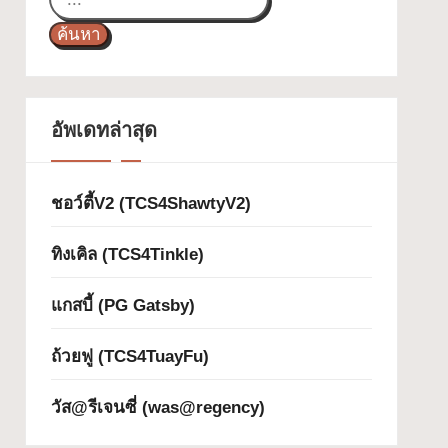
ค้นหา
อัพเดทล่าสุด
ชอว์ตี้V2 (TCS4ShawtyV2)
ทิงเคิล (TCS4Tinkle)
แกสบี้ (PG Gatsby)
ถ้วยฟู (TCS4TuayFu)
วัส@รีเจนซี่ (was@regency)