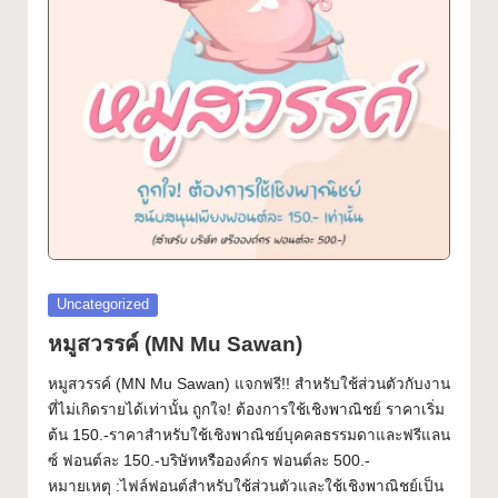
ฟ
Font
อ
น
ต์
ฟ
รี!
ร
ว
Posted
Uncategorized
ม
in
หมูสวรรค์ (MN Mu Sawan)
ฟ
หมูสวรรค์ (MN Mu Sawan) แจกฟรี!! สำหรับใช้ส่วนตัวกับงาน
อ
ที่ไม่เกิดรายได้เท่านั้น ถูกใจ! ต้องการใช้เชิงพาณิชย์ ราคาเริ่ม
ต้น 150.-ราคาสำหรับใช้เชิงพาณิชย์บุคคลธรรมดาและฟรีแลน
น
ซ์ ฟอนต์ละ 150.-บริษัทหรือองค์กร ฟอนต์ละ 500.-
ต์
หมายเหตุ :ไฟล์ฟอนต์สำหรับใช้ส่วนตัวและใช้เชิงพาณิชย์เป็น