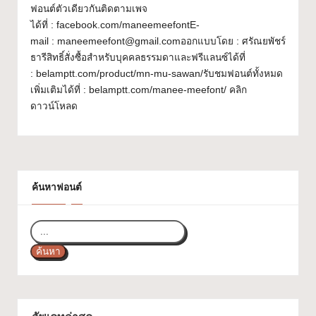
ฟอนต์ตัวเดียวกันติดตามเพจ
ส
ได้ที่ : facebook.com/maneemeefontE-
ว
mail : maneemeefont@gmail.comออกแบบโดย : ศรัณยพัชร์
ธารีสิทธิ์สั่งซื้อสำหรับบุคคลธรรมดาและฟรีแลนซ์ได้ที่
ย
: belamptt.com/product/mn-mu-sawan/รับชมฟอนต์ทั้งหมด
ๆ
เพิ่มเติมได้ที่ : belamptt.com/manee-meefont/ คลิก
ดาวน์โหลด
ใ
ช้
ไ
ด้
ค้นหาฟอนต์
ทุ
ก
ค้นหา
โ
ป
ร