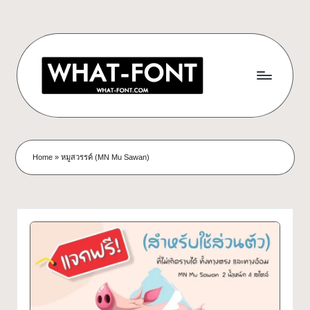
Skip
to
content
ด
ดาวน์โหลด
ฟอนต์
า
Home
»
หมูสวรรค์ (MN Mu Sawan)
ฟรี!
ว
รวม
ฟอนต์
น์
สวยๆ
โ
ใช้ได้
ทุก
ห
โปร
ล
เจ
กต์
ด
What-