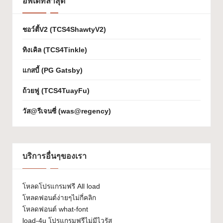
อัพเดทล่าสุด
เจ
ก
ชอว์ตี้V2 (TCS4ShawtyV2)
ต์
ทิงเคิล (TCS4Tinkle)
W
แกสบี้ (PG Gatsby)
h
ถ้วยฟู (TCS4TuayFu)
at
วัส@รีเจนซี่ (was@regency)
-
F
o
บริการอื่นๆของเรา
n
t
โหลดโปรแกรมฟรี All load
โหลดฟอนต์ง่ายๆไม่กี่คลิก
โหลดฟอนต์ what-font
load-4u โปรแกรมฟรีไม่มีไวรัส