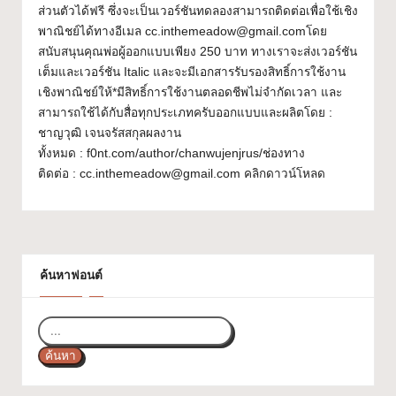
ส่วนตัวได้ฟรี ซึ่งจะเป็นเวอร์ชันทดลองสามารถติดต่อเพื่อใช้เชิง
ส
พาณิชย์ได้ทางอีเมล cc.inthemeadow@gmail.comโดย
ว
สนับสนุนคุณพ่อผู้ออกแบบเพียง 250 บาท ทางเราจะส่งเวอร์ชัน
เต็มและเวอร์ชัน Italic และจะมีเอกสารรับรองสิทธิ์การใช้งาน
ย
เชิงพาณิชย์ให้*มีสิทธิ์การใช้งานตลอดชีพไม่จำกัดเวลา และ
ๆ
สามารถใช้ได้กับสื่อทุกประเภทครับออกแบบและผลิตโดย :
ชาญวุฒิ เจนจรัสสกุลผลงาน
ใ
ทั้งหมด : f0nt.com/author/chanwujenjrus/ช่องทาง
ช้
ติดต่อ : cc.inthemeadow@gmail.com คลิกดาวน์โหลด
ไ
ด้
ทุ
ค้นหาฟอนต์
ก
โ
ป
ค้นหา
ร