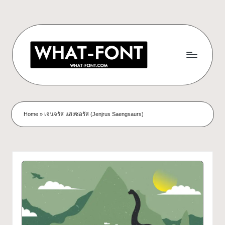
Skip
to
content
ด
ดาวน์โหลด
ฟอนต์
า
Home
»
เจนจรัส แสงซอรัส (Jenjrus Saengsaurs)
ฟรี!
ว
รวม
ฟอนต์
น์
สวยๆ
โ
ใช้ได้
ทุก
ห
โปร
ล
เจ
กต์
ด
What-