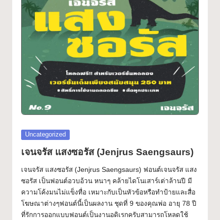
ฟ
Font
อ
น
ต์
ฟ
รี!
ร
ว
Posted
Uncategorized
ม
in
เจนจรัส แสงซอรัส (Jenjrus Saengsaurs)
ฟ
เจนจรัส แสงซอรัส (Jenjrus Saengsaurs) ฟอนต์เจนจรัส แสง
อ
ซอรัส เป็นฟอนต์อวบอ้วน หนาๆ คล้ายไดโนเสาร์เต่าล้านปี มี
ความโค้งมนไม่แข็งทื่อ เหมาะกับเป็นหัวข้อหรือทำป้ายและสื่อ
น
โฆษณาต่างๆฟอนต์นี้เป็นผลงาน ชุดที่ 9 ของคุณพ่อ อายุ 78 ปี
ต์
ที่รักการออกแบบฟอนต์เป็นงานอดิเรกครับสามารถโหลดใช้