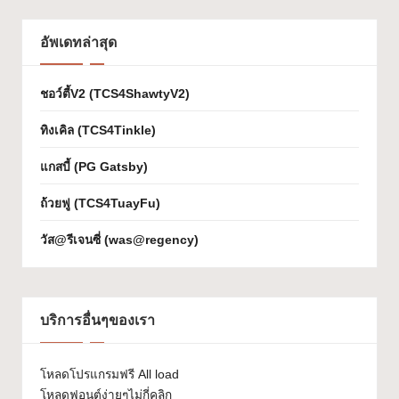
เจ
อัพเดทล่าสุด
ก
ต์
ชอว์ตี้V2 (TCS4ShawtyV2)
W
ทิงเคิล (TCS4Tinkle)
h
แกสบี้ (PG Gatsby)
at
ถ้วยฟู (TCS4TuayFu)
-
F
วัส@รีเจนซี่ (was@regency)
o
n
บริการอื่นๆของเรา
t
โหลดโปรแกรมฟรี All load
โหลดฟอนต์ง่ายๆไม่กี่คลิก