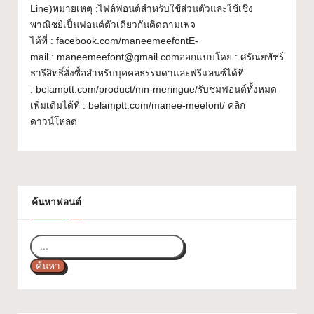
Line)หมายเหตุ :ไฟล์ฟอนต์สำหรับใช้ส่วนตัวและใช้เชิง
ส
พาณิชย์เป็นฟอนต์ตัวเดียวกันติดตามเพจ
ว
ได้ที่ : facebook.com/maneemeefontE-
mail : maneemeefont@gmail.comออกแบบโดย : ศรัณยพัชร์
ย
ธารีสิทธิ์สั่งซื้อสำหรับบุคคลธรรมดาและฟรีแลนซ์ได้ที่
ๆ
: belamptt.com/product/mn-meringue/รับชมฟอนต์ทั้งหมด
เพิ่มเติมได้ที่ : belamptt.com/manee-meefont/ คลิก
ใ
ดาวน์โหลด
ช้
ไ
ด้
ค้นหาฟอนต์
ทุ
ก
โ
ค้นหา
ป
ร