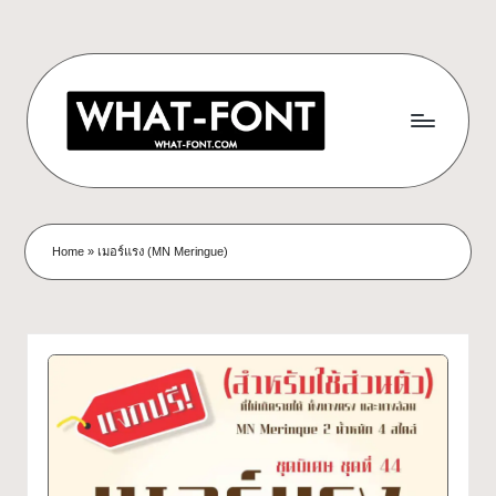
Skip
to
content
ด
ดาวน์โหลด
ฟอนต์
า
Home
»
เมอร์แรง (MN Meringue)
ฟรี!
ว
รวม
ฟอนต์
น์
สวยๆ
โ
ใช้ได้
ทุก
ห
โปร
ล
เจ
กต์
ด
What-