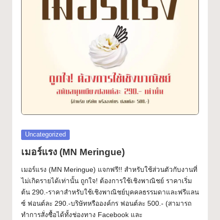
ฟ
Font
อ
น
ต์
ฟ
รี!
ร
ว
Posted
Uncategorized
ม
in
เมอร์แรง (MN Meringue)
ฟ
เมอร์แรง (MN Meringue) แจกฟรี!! สำหรับใช้ส่วนตัวกับงานที่
อ
ไม่เกิดรายได้เท่านั้น ถูกใจ! ต้องการใช้เชิงพาณิชย์ ราคาเริ่ม
ต้น 290.-ราคาสำหรับใช้เชิงพาณิชย์บุคคลธรรมดาและฟรีแลน
น
ซ์ ฟอนต์ละ 290.-บริษัทหรือองค์กร ฟอนต์ละ 500.- (สามารถ
ต์
ทำการสั่งซื้อได้ทั้งช่องทาง Facebook และ