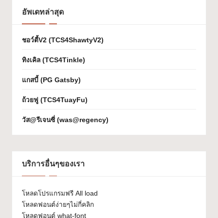
เจ
อัพเดทล่าสุด
ก
ชอว์ตี้V2 (TCS4ShawtyV2)
ต์
ทิงเคิล (TCS4Tinkle)
W
h
แกสบี้ (PG Gatsby)
at
ถ้วยฟู (TCS4TuayFu)
-
วัส@รีเจนซี่ (was@regency)
F
o
บริการอื่นๆของเรา
n
t
โหลดโปรแกรมฟรี All load
โหลดฟอนต์ง่ายๆไม่กี่คลิก
โหลดฟอนต์ what-font