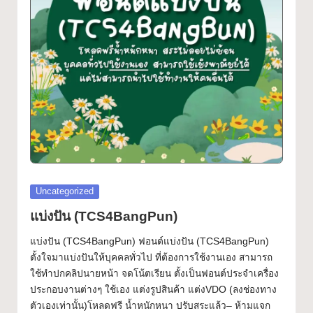
ฟ
Font
อ
น
ต์
ฟ
รี!
ร
ว
Posted
Uncategorized
ม
in
แบ่งปัน (TCS4BangPun)
ฟ
แบ่งปัน (TCS4BangPun) ฟอนต์แบ่งปัน (TCS4BangPun)
อ
ตั้งใจมาแบ่งปันให้บุคคลทั่วไป ที่ต้องการใช้งานเอง สามารถ
ใช้ทำปกคลิปนายหน้า จดโน้ตเรียน ตั้งเป็นฟอนต์ประจำเครื่อง
น
ประกอบงานต่างๆ ใช้เอง แต่งรูปสินค้า แต่งVDO (ลงช่องทาง
ต์
ตัวเองเท่านั้น)โหลดฟรี น้ำหนักหนา ปรับสระแล้ว– ห้ามแจก