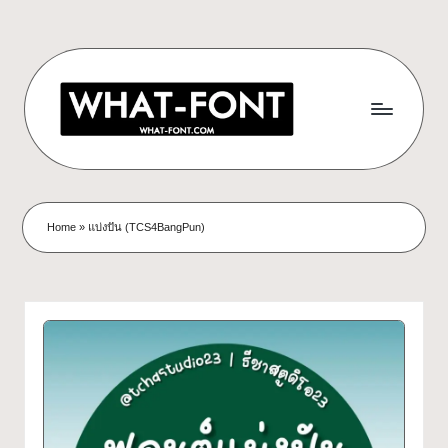
Skip
to
content
ด
ดาวน์โหลด
ฟอนต์
า
Home
»
แบ่งปัน (TCS4BangPun)
ฟรี!
ว
รวม
ฟอนต์
น์
สวยๆ
โ
ใช้ได้
ทุก
ห
โปร
ล
เจ
กต์
ด
What-