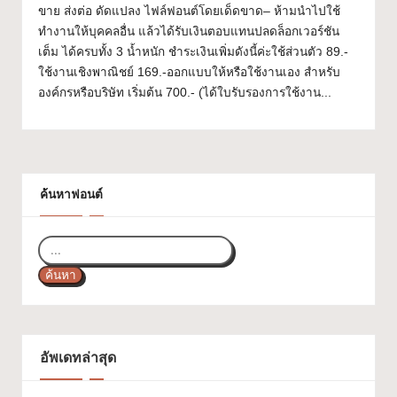
ขาย ส่งต่อ ดัดแปลง ไฟล์ฟอนต์โดยเด็ดขาด– ห้ามนำไปใช้
ส
ทำงานให้บุคคลอื่น แล้วได้รับเงินตอบแทนปลดล็อกเวอร์ชัน
ว
เต็ม ได้ครบทั้ง 3 น้ำหนัก ชำระเงินเพิ่มดังนี้ค่ะใช้ส่วนตัว 89.-
ใช้งานเชิงพาณิชย์ 169.-ออกแบบให้หรือใช้งานเอง สำหรับ
ย
องค์กรหรือบริษัท เริ่มต้น 700.- (ได้ใบรับรองการใช้งาน...
ๆ
ใ
ช้
ค้นหาฟอนต์
ไ
ด้
ทุ
ค้นหา
ก
โ
ป
อัพเดทล่าสุด
ร