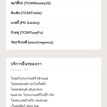
ชอว์ตี้V2 (TCS4ShawtyV2)
เจ
ทิงเคิล (TCS4Tinkle)
ก
ต์
แกสบี้ (PG Gatsby)
W
ถ้วยฟู (TCS4TuayFu)
h
วัส@รีเจนซี่ (was@regency)
at
-
F
บริการอื่นๆของเรา
o
โหลดโปรแกรมฟรี All load
n
โหลดฟอนต์ง่ายๆไม่กี่คลิก
t
โหลดฟอนต์ what-font
load-4u โปรแกรมฟรีไม่มีไวรัส
โหลดแอพสำหรับ Android
เว็บย่อลิงก์ shrn.me