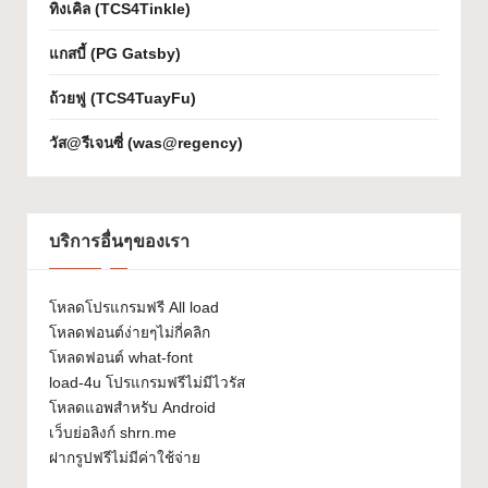
ทิงเคิล (TCS4Tinkle)
เจ
แกสบี้ (PG Gatsby)
ก
ถ้วยฟู (TCS4TuayFu)
ต์
W
วัส@รีเจนซี่ (was@regency)
h
at
บริการอื่นๆของเรา
-
F
โหลดโปรแกรมฟรี All load
o
โหลดฟอนต์ง่ายๆไม่กี่คลิก
โหลดฟอนต์ what-font
n
load-4u โปรแกรมฟรีไม่มีไวรัส
t
โหลดแอพสำหรับ Android
เว็บย่อลิงก์ shrn.me
ฝากรูปฟรีไม่มีค่าใช้จ่าย