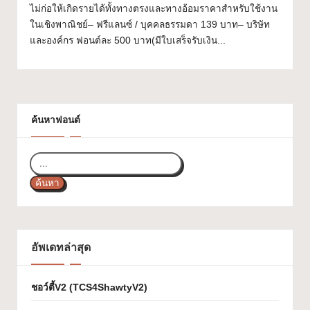
ไม่ก่อให้เกิดรายได้ทั้งทางตรงและทางอ้อมราคาสำหรับใช้งาน
ส
ในเชิงพาณิชย์– ฟรีแลนซ์ / บุคคลธรรมดา 139 บาท– บริษัท
ว
และองค์กร ฟอนต์ละ 500 บาท(มีใบเสร็จรับเงิน...
ย
ๆ
ใ
ค้นหาฟอนต์
ช้
ไ
ด้
ค้นหา
ทุ
ก
อัพเดทล่าสุด
โ
ป
ชอว์ตี้V2 (TCS4ShawtyV2)
ร