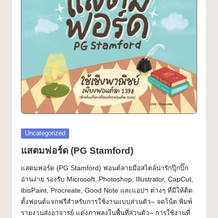
ฟ
Font
อ
น
ต์
ฟ
รี!
ร
ว
Posted
Uncategorized
ม
in
แสตมฟอร์ด (PG Stamford)
ฟ
แสตมฟอร์ด (PG Stamford) ฟอนต์ลายมือสไตล์น่ารักปุ๊กปิ๊ก
อ
อ่านง่าย รองรับ Microsoft, Photoshop, Illustrator, CapCut,
ibisPaint, Procreate, Good Note และแอปฯ ต่างๆ ที่มีให้ติด
น
ตั้งฟอนต์แจกฟรีสำหรับการใช้งานแบบส่วนตัว– จดโน้ต พิมพ์
ต์
รายงานส่งอาจารย์ แต่งภาพลงในพื้นที่ส่วนตัว– การใช้งานที่