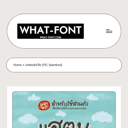
Skip
to
content
ด
ดาวน์โหลด
ฟอนต์
า
Home
»
แสตมฟอร์ด (PG Stamford)
ฟรี!
ว
รวม
ฟอนต์
น์
สวยๆ
โ
ใช้ได้
ทุก
ห
โปร
ล
เจ
กต์
ด
What-