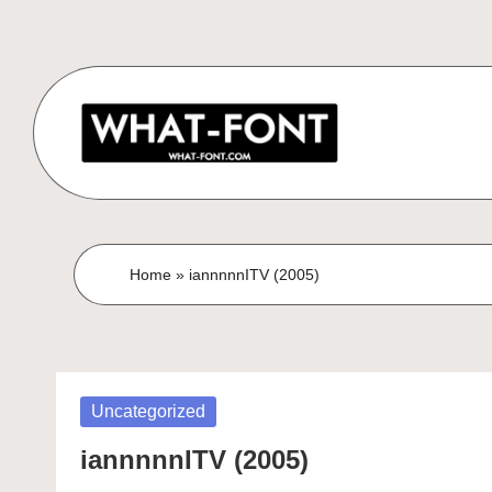
Skip
to
content
ด
ดาวน์โหลด
ฟอนต์
า
Home
»
iannnnnITV (2005)
ฟรี!
ว
รวม
ฟอนต์
น์
สวยๆ
โ
ใช้ได้
Posted
Uncategorized
ทุก
in
ห
iannnnnITV (2005)
โปร