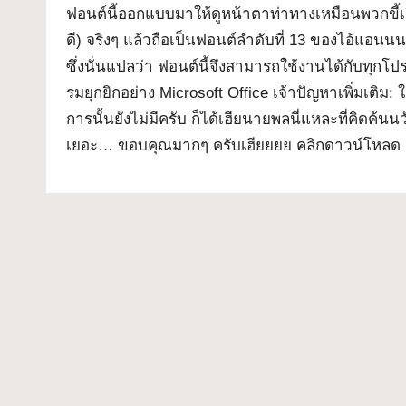
ล
เจ
ฟอนต์นี้ออกแบบมาให้ดูหน้าตาท่าทางเหมือนพวกขี้เกีย
กต์
ดี) จริงๆ แล้วถือเป็นฟอนต์ลำดับที่ 13 ของไอ้แอน
ด
What-
ซึ่งนั่นแปลว่า ฟอนต์นี้จึงสามารถใช้งานได้กับทุ
ฟ
Font
รมยุกยิกอย่าง Microsoft Office เจ้าปัญหาเพิ่มเติม:
การนั้นยังไม่มีครับ ก็ได้เฮียนายพลนี่แหละที่คิดค้น
อ
เยอะ… ขอบคุณมากๆ ครับเฮียยยย คลิกดาวน์โหลด
น
ต์
ฟ
รี!
ร
ว