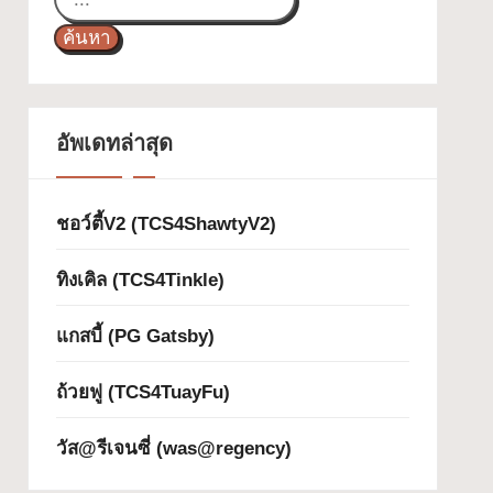
ค้นหา
อัพเดทล่าสุด
ชอว์ตี้V2 (TCS4ShawtyV2)
ทิงเคิล (TCS4Tinkle)
แกสบี้ (PG Gatsby)
ถ้วยฟู (TCS4TuayFu)
วัส@รีเจนซี่ (was@regency)