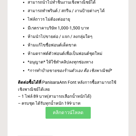
สามารถนำไปทำชิ้นงานเชิงพาณิชย์ได้
สามารถทำพรินต์ / สกรีน / งานป้ายต่างๆ ได้
ไฟล์ถาวร ไม่ต้องต่ออายุ
มีเรตราคาบริษัท 1,000-1,500 บาท
ห้ามนำไปขายต่อ / แจก / ลงกลุ่มใดๆ
ห้ามแก้ไขชื่อฟอนต์เด็ดขาด
ห้ามดราฟต์ตัวฟอนต์เพื่อเป็นฟอนต์ชุดใหม่
*อนุญาต* ให้ใช้ทำคลิปลงทุกช่องทาง
*การทำป้ายขายของร้านตัวเอง คือ เชิงพาณิชย์*
ติดต่อซื้อได้ที่
PanisaraAnn Font
หลังการซื้อสามารถใช้
เชิงพาณิชย์ได้เลย
– 1 ไฟล์ 89 บาท(สามารถเลือกน้ำหนักได้)
– ครบชุด ได้รับทุกน้ำหนัก 199 บาท
คลิกดาวน์โหลด