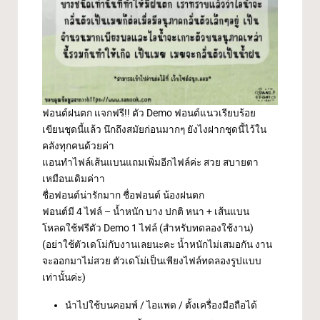
ฟอนต์ฝนตก แจกฟรี!! ตัว Demo ฟอนต์แนวเรียบร้อย
เขียนชุดนี้แล้ว นึกถึงสมัยก่อนมากๆ ยังไงฝากชุดนี้ไว้ใน
คลังทุกคนด้วยค่า
แอนทำไฟล์เส้นแบนแถมเพิ่มอีกไฟล์ค่ะ สวย สบายตา
เหมือนเดิมค่าา
ชื่อฟอนต์น่ารักมาก ชื่อฟอนต์ น้องฝนตก
ฟอนต์มี 4 ไฟล์ – น้ำหนัก บาง ปกติ หนา + เส้นแบน
โหลดใช้ฟรีตัว Demo 1 ไฟล์ (สำหรับทดลองใช้งาน)
(อย่าใช้ตัวเดโม่กับงานเลยนะคะ น้ำหนักไม่เสมอกัน งาน
จะออกมาไม่สวย ตัวเดโม่เป็นเพียงไฟล์ทดลองรูปแบบ
เท่านั้นค่ะ)
นำไปใช้บนคอมพ์ / ไอแพด / ตั้งเครื่องมือถือได้