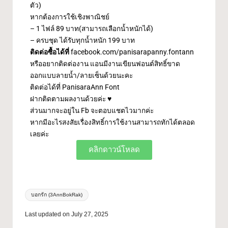
ตัว)
หากต้องการใช้เชิงพาณิชย์
– 1 ไฟล์ 89 บาท(สามารถเลือกน้ำหนักได้)
– ครบชุด ได้รับทุกน้ำหนัก 199 บาท
ติดต่อซื้อได้ที่
facebook.com/panisarapanny.fontann
หรืออยากติดต่องาน แอนมีงานเขียนฟอนต์สิทธิ์ขาด
ออกแบบลายน้ำ/ลายเซ็นด้วยนะคะ
ติดต่อได้ที่
PanisaraAnn Font
ฝากติดตามผลงานด้วยค่ะ ♥️
ส่วนมากจะอยู่ใน Fb จะตอบแชตไวมากค่ะ
หากมีอะไรสงสัยเรื่องสิทธิ์การใช้งานสามารถทักได้ตลอด
เลยค่ะ
คลิกดาวน์โหลด
บอกรัก (3AnnBokRak)
Last updated on July 27, 2025