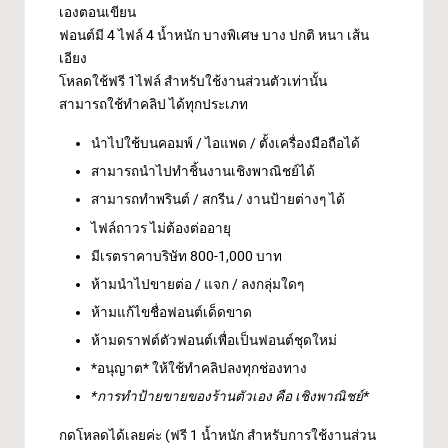
เองตอนเขียน
ฟอนต์มี 4 ไฟล์ 4 น้ำหนัก บางพิเศษ บาง ปกติ หนา เส้น
เอียง
โหลดใช้ฟรี 1ไฟล์ สำหรับใช้งานส่วนตัวเท่านั้น
สามารถใช้ทำคลิป ได้ทุกประเภท
นำไปใช้บนคอมพ์ / ไอแพด / ตั้งเครื่องมือถือได้
สามารถนำไปทำชิ้นงานเชิงพาณิชย์ได้
สามารถทำพรินต์ / สกรีน / งานป้ายต่างๆ ได้
ไฟล์ถาวร ไม่ต้องต่ออายุ
มีเรตราคาบริษัท 800-1,000 บาท
ห้ามนำไปขายต่อ / แจก / ลงกลุ่มใดๆ
ห้ามแก้ไขชื่อฟอนต์เด็ดขาด
ห้ามดราฟต์ตัวฟอนต์เพื่อเป็นฟอนต์ชุดใหม่
*อนุญาต* ให้ใช้ทำคลิปลงทุกช่องทาง
*การทำป้ายขายของร้านตัวเอง คือ เชิงพาณิชย์*
กดโหลดได้เลยค่ะ (ฟรี 1 น้ำหนัก สำหรับการใช้งานส่วน