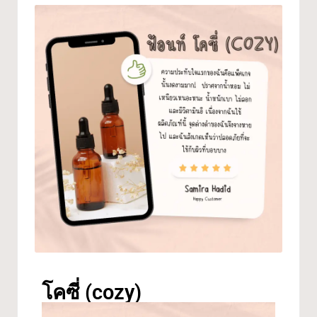
โคซี่ (cozy)