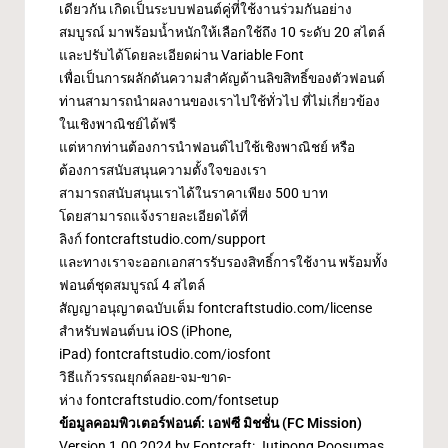
เดียวกัน เกิดเป็นระบบฟอนต์คู่ที่ใช้งานร่วมกันอย่าง
สมบูรณ์ มาพร้อมน้ำหนักให้เลือกใช้ถึง 10 ระดับ 20 สไตล์
และปรับได้โดยละเอียดผ่าน Variable Font
เพื่อเป็นการผลักดันความสำคัญด้านลิขสิทธิ์ของตัวฟอนต์
ท่านสามารถนำผลงานของเราไปใช้ทั่วไป ที่ไม่เกี่ยวข้อง
ในเชิงพาณิชย์ได้ฟรี
แต่หากท่านต้องการนำฟอนต์ไปใช้เชิงพาณิชย์ หรือ
ต้องการสนับสนุนความตั้งใจของเรา
สามารถสนับสนุนเราได้ในราคาเพียง 500 บาท
โดยสามารถแจ้งรายละเอียดได้ที่
ลิงก์
fontcraftstudio.com/support
และทางเราจะออกเอกสารรับรองสิทธิ์การใช้งาน พร้อมทั้ง
ฟอนต์ชุดสมบูรณ์ 4 สไตล์
สัญญาอนุญาตฉบับเต็ม
fontcraftstudio.com/license
สำหรับฟอนต์บน iOS (iPhone,
iPad)
fontcraftstudio.com/iosfont
วิธีแก้วรรณยุกต์ลอย-จม-ขาด-
ห่าง
fontcraftstudio.com/fontsetup
ข้อมูลคอมพิวเตอร์ฟอนต์: เอฟซี มิชชั่น (FC Mission)
Version 1.00 2024 by Fontcraft: Jutipong Poosumas