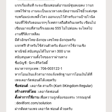
แรกเริ่มเดิมที กะจะเขียนฟอนต์อารมณ์ซุนหงอคง วานร
เทพไร้พ่าย งานจะเป็นแนวหางสะบัดอารมณ์ไซอิ๋วแต่งชุด
รบพร้อมปะทะพลิ้วไหว ออกแบบไว้สำหรับงานป้ายไวนิล
รอบที่ใช้จริงตอนแรกๆ ก็เทศกาลถือศิลกินเจครับ เขียนไป
เขียนมาจบที่สามก๊กเฉยเลย 555 ไม่ไปต่อละ จะไหลไป
งานซีรีส์เกาหลีละ
มีตัวอักษรไทย-อังกฤษ เลขไทย-อังกฤษครับ
แจกฟรี! สำหรับใช้ส่วนตัวครับ ต้องการใช้งานเชิง
พาณิชย์ สนับสนุนได้ในราคา 300 บาท
สนับสนุนความตั้งใจของเราผ่านทาง
ชื่อบัญชี : นิกร ศิริสวัสดิ์
ธนาคารกรุงเทพ : 706-003122-1
หากโอนเงินแล้วสามารถแจ้งหลักฐานการโอนเงินได้ที่
เพจ
เคอาร์ตฟอนต์
ได้เลยครับ
ชื่อฟอนต์
: เคอาร์ต สามก๊ก (Kart-3Kingdom Regular)
สร้างสรรค์โดย
:
เคอาร์ตฟอนต์
ตั้งค่าการใช้งาน
เพื่อความถูกต้องของสระ วรรณยุกต์
:
devilfont.com/solution
ฝากติดตามเพจ
เคอาร์ต ฟอนต์
ด้วยครับ