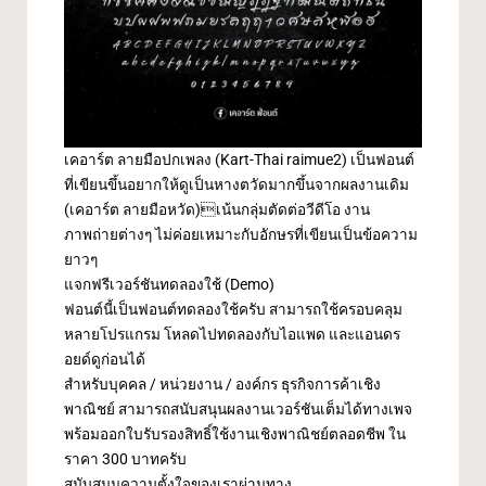
เคอาร์ต ลายมือปกเพลง (Kart-Thai raimue2) เป็นฟอนต์
ที่เขียนขึ้นอยากให้ดูเป็นหางตวัดมากขึ้นจากผลงานเดิม
(
เคอาร์ต ลายมือหวัด
)เน้นกลุ่มตัดต่อวีดีโอ งาน
ภาพถ่ายต่างๆ ไม่ค่อยเหมาะกับอักษรที่เขียนเป็นข้อความ
ยาวๆ
แจกฟรีเวอร์ชันทดลองใช้ (Demo)
ฟอนต์นี้เป็นฟอนต์ทดลองใช้ครับ สามารถใช้ครอบคลุม
หลายโปรแกรม โหลดไปทดลองกับไอแพด และแอนดร
อยด์ดูก่อนได้
สำหรับบุคคล / หน่วยงาน / องค์กร ธุรกิจการค้าเชิง
พาณิชย์ สามารถสนับสนุนผลงานเวอร์ชันเต็มได้ทางเพจ
พร้อมออกใบรับรองสิทธิ์ใช้งานเชิงพาณิชย์ตลอดชีพ ใน
ราคา 300 บาทครับ
สนับสนุนความตั้งใจของเราผ่านทาง