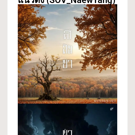
แนวตั้ง (SOV_NaewTang)