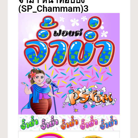
จ้ำม่ำ หน้าท็อปปิง
(SP_Chammam)3