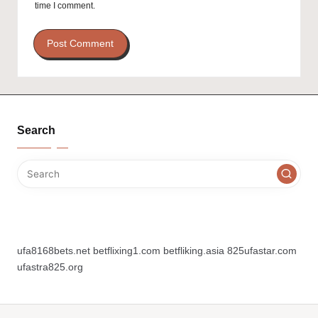
time I comment.
Search
ufa8168bets.net
betflixing1.com
betfliking.asia
825ufastar.com
ufastra825.org