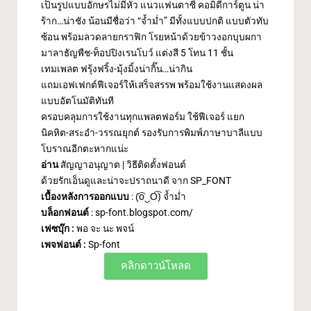
เป็นรูปแบบอักษรไม่มีหัว แนวแฟนตาซี คอมิดีการ์ตูน น่า
ร้าก…น่าชัง น้อนมีชื่อว่า “จ้ำม่ำ” มีทั้งแบบปกติ แบบตัวทับ
ซ้อน พร้อมลวดลายกราฟิก โรยหน้าด้วยข้าวงอกบุบผกา
มาลาธัญพืช-ท็อปปิงเรนโบว์ แต่งสี 5 โทน 11 ชั้น
เทมเพลต ฟรุ้งฟริ้ง-มุ้งมิ้งน่ากิ๊น…น่ากิน
แถมเอฟเฟกต์ฟีเจอร์ให้เสร็จสรรพ พร้อมใช้งานแสดงผล
แบบอัตโนมัติทันที
ครอบคลุมการใช้งานทุกแพลตฟอร์ม ใช้ฟีเจอร์ แยก
นิคหิต-สระอำ-วรรณยุกต์ รองรับการพิมพ์ภาษาบาลีแบบ
โบราณอีกตะหากแน่ะ
อ่าน
สัญญาอนุญาต
|
วิธีติดตั้งฟอนต์
ด้วยรักเอ็นดูและน่าจะปราถนาดี จาก SP_FONT
เบื้องหลังการออกแบบ
:
(͡o‿O͡) จ้ำม่ำ
บล็อกฟอนต์
:
sp-font.blogspot.com/
เฟซบุ๊ก :
พอ จะ นะ พจน์
เพจฟอนต์ :
Sp-font
คลิกดาวน์โหลด