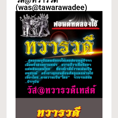
วัส@ทวารวดี
(was@tawarawadee)