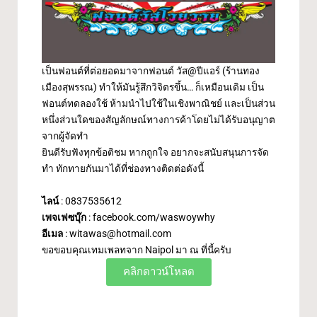
เป็นฟอนต์ที่ต่อยอดมาจากฟอนต์ วัส@ปีแอร์ (ร้านทอง
เมืองสุพรรณ) ทำให้มันรู้สึกวิจิตรขึ้น… ก็เหมือนเดิม เป็น
ฟอนต์ทดลองใช้ ห้ามนำไปใช้ในเชิงพาณิชย์ และเป็นส่วน
หนึ่งส่วนใดของสัญลักษณ์ทางการค้าโดยไม่ได้รับอนุญาต
จากผู้จัดทำ
ยินดีรับฟังทุกข้อติชม หากถูกใจ อยากจะสนับสนุนการจัด
ทำ ทักทายกันมาได้ที่ช่องทางติดต่อดังนี้
ไลน์
: 0837535612
เพจเฟซบุ๊ก
:
facebook.com/waswoywhy
อีเมล
:
witawas@hotmail.com
ขอขอบคุณเทมเพลทจาก Naipol มา ณ ที่นี้ครับ
คลิกดาวน์โหลด