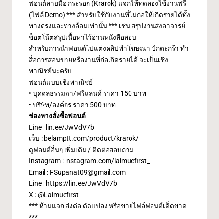
ฟอนต์ลายมือ กระรอก (Krarok) แจกให้ทดลองใช้งานฟรี
(ไฟล์ Demo) *** สำหรับใช้กับงานที่ไม่ก่อให้เกิดรายได้ทั้ง
ทางตรงและทางอ้อมเท่านั้น *** เช่น สรุปงานส่งอาจารย์
ช็อตโน้ตสรุปเนื้อหาไว้อ่านหนังสือสอบ
สำหรับการนำฟอนต์ไปแต่งคลิปทำโฆษณา ปักตะกร้า ทำ
สื่อการสอนขายหรืองานที่ก่อเกิดรายได้ จะเป็นเชิง
พาณิชย์นะครับ
ฟอนต์แบบเชิงพาณิชย์
• บุคคลธรรมดา/ฟรีแลนด์ ราคา 150 บาท
• บริษัท/องค์กร ราคา 500 บาท
ช่องทางสั่งซื้อฟอนต์
Line :
lin.ee/JwVdV7b
เว็บ :
belamptt.com/product/krarok/
ดูฟอนต์อื่นๆ เพิ่มเติม / ติดต่อสอบถาม
Instagram :
instagram.com/laimuefirst_
Email :
FSupanat09@gmail.com
Line :
https://lin.ee/JwVdV7b
X :
@Laimuefirst
*** ห้ามแจก ส่งต่อ ดัดแปลง หรือขายไฟล์ฟอนต์เด็ดขาด
***